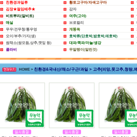
친환경과일류
황토고구마/자색고구마
김장★절임배추★
감자
비트뿌리(알비트)
여주(고야)
매실
브로컬리
무우/건무청/통우엉
개똥쑥
오이/부추/가지(생)
호박류(단호박,밤호박,애호박)
쌈채소(쌈모듬,상추,깻잎 등)
대파/쪽파/마늘/생강
콜라비
무말랭이(말린것)
친환경&국내산/채소/구근/과일 > 고추(피망,풋고추,청량,꽈
HOME >