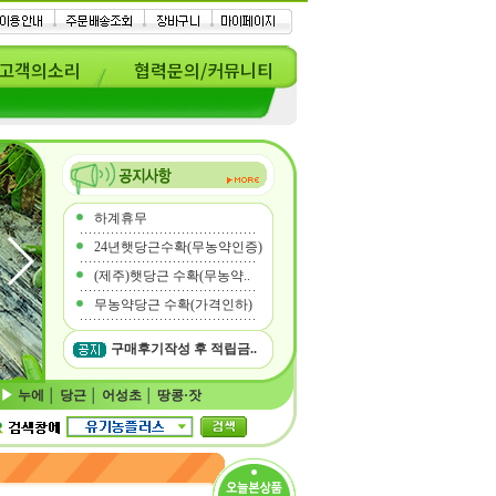
고객의소리
협력문의/커뮤니티
하계휴무
24년햇당근수확(무농약인증)
(제주)햇당근 수확(무농약..
무농약당근 수확(가격인하)
구매후기작성 후 적립금..
누에
│
당근
│
어성초
│
땅콩·잣