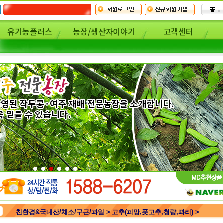
유기농플러스
농장/생산자이야기
고객센터
친환경&국내산/채소/구근/과일 > 고추(피망,풋고추,청량,꽈리) >