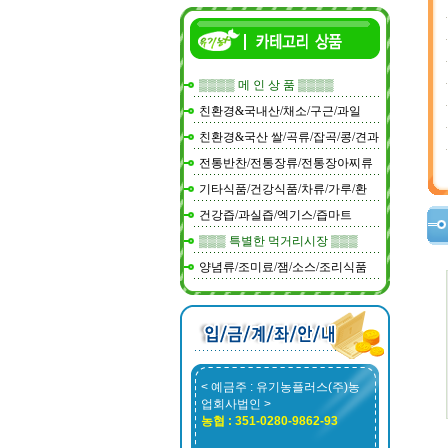
▒▒▒▒ 메 인 상 품 ▒▒▒▒
친환경&국내산/채소/구근/과일
친환경&국산 쌀/곡류/잡곡/콩/견과
전통반찬/전통장류/전통장아찌류
기타식품/건강식품/차류/가루/환
건강즙/과실즙/엑기스/즙마트
▒▒▒ 특별한 먹거리시장 ▒▒▒
양념류/조미료/잼/소스/조리식품
< 예금주 : 유기농플러스(주)농
업회사법인 >
농협 : 351-0280-9862-93