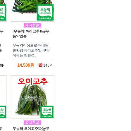
/무
[무농약]꽈리고추1kg/무
농약인증
된
무농약이상으로 재배된
/
친환경 꽈리고추입니다/
이제는 친환경..
14,500원
0P
145P
무
무농약 오이고추300g/무