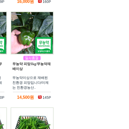
16,000원
9P
160P
무
무농약 피망1kg/무농약재
배이상
된
무농약이상으로 재배된
제
친환경 피망입니다/이제
는 친환경농산..
14,500원
0P
145P