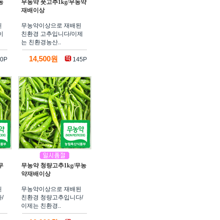
농
무농약 풋고추1kg/무농약
재배이상
된
무농약이상으로 재배된
이
친환경 고추입니다/이제
는 친환경농산..
14,500원
0P
145P
무
무농약 청량고추1kg/무농
약재배이상
된
무농약이상으로 재배된
/
친환경 청량고추입니다/
이제는 친환경..