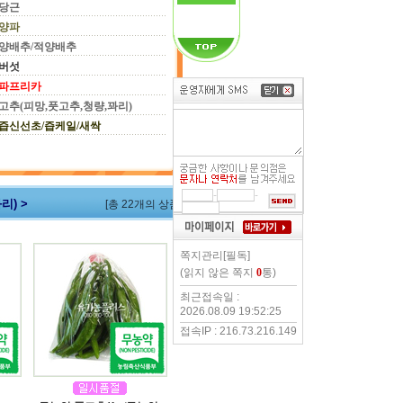
당근
양파
양배추/적양배추
버섯
파프리카
고추(피망,풋고추,청량,꽈리)
즙신선초/즙케일/새싹
-
-
리) >
[총 22개의 상품]
쪽지관리[필독]
(읽지 않은 쪽지
0
통)
최근접속일 :
2026.08.09 19:52:25
접속IP : 216.73.216.149