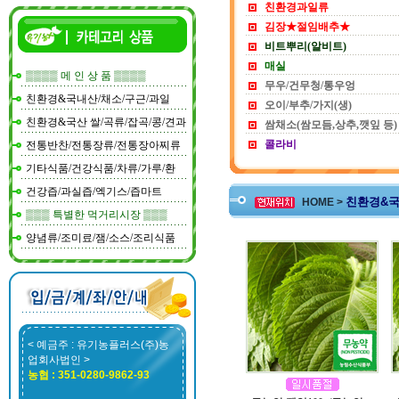
친환경과일류
김장★절임배추★
비트뿌리(알비트)
매실
▒▒▒▒ 메 인 상 품 ▒▒▒▒
무우/건무청/통우엉
친환경&국내산/채소/구근/과일
오이/부추/가지(생)
친환경&국산 쌀/곡류/잡곡/콩/견과
쌈채소(쌈모듬,상추,깻잎 등)
콜라비
전통반찬/전통장류/전통장아찌류
기타식품/건강식품/차류/가루/환
건강즙/과실즙/엑기스/즙마트
친환경&국
HOME >
▒▒▒ 특별한 먹거리시장 ▒▒▒
양념류/조미료/잼/소스/조리식품
< 예금주 : 유기농플러스(주)농
업회사법인 >
농협 : 351-0280-9862-93