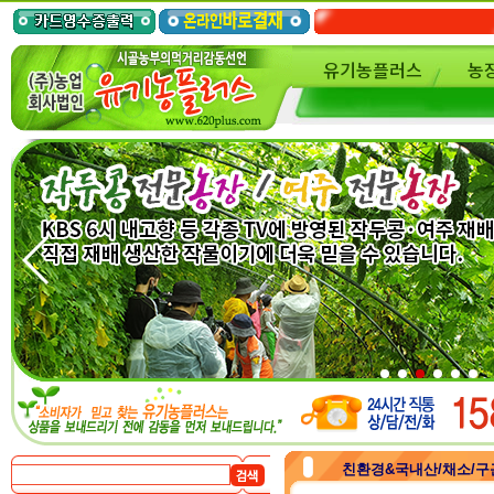
유기농플러스
농
친환경&국내산/채소/구근