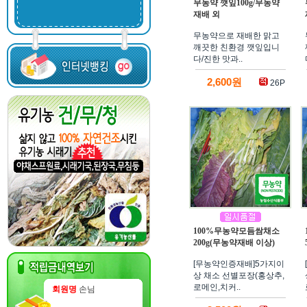
무농약 깻잎100g/무농약
재배 외
무농약으로 재배한 맑고
깨끗한 친환경 깻잎입니
다/진한 맛과..
2,600원
26P
100%무농약모듬쌈채소
200g(무농약재배 이상)
[무농약인증재배]5가지이
상 채소 선별포장(홍상추,
로메인,치커..
회원명
손님