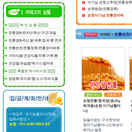
이기남 순창고추장(전통장류
순창쌈장(전통장류)
순창이기남 전통장아찌
▒▒▒▒ 메 인 상 품 ▒▒▒▒
친환경&국내산/채소/구근/과일
전통반찬/
HOME >
친환경&국산 쌀/곡류/잡곡/콩/견과
전통반찬/전통장류/전통장아찌류
기타식품/건강식품/차류/가루/환
건강즙/과실즙/엑기스/즙마트
▒▒▒ 특별한 먹거리시장 ▒▒▒
양념류/조미료/잼/소스/조리식품
순창전통/청국장(생)2kg
찌개용(순창 이기남할머
니)
< 예금주 : 유기농플러스(주)농
업회사법인 >
잊을수없는 구수한맛/순
농협 : 351-0280-9862-93
창이기남할머니/소화성이
뛰어난 발효..