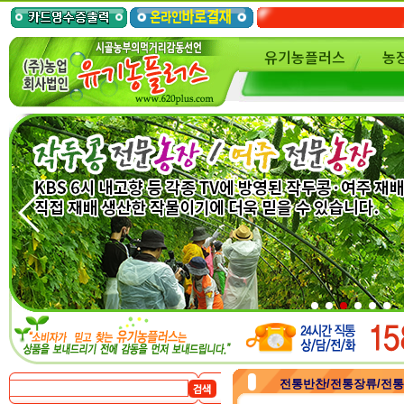
유기농플러스
농
전통반찬/전통장류/전통