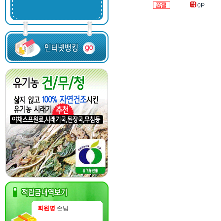
0P
회원명
손님