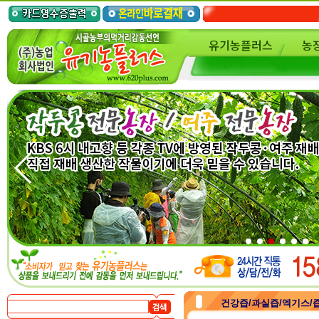
유기농플러스
농
건강즙/과실즙/엑기스/즙