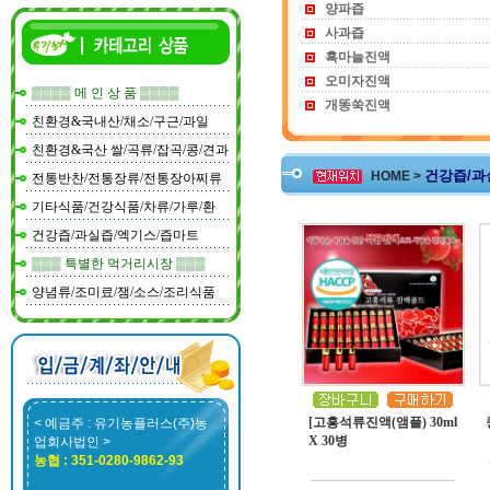
양파즙
사과즙
흑마늘진액
오미자진액
▒▒▒▒ 메 인 상 품 ▒▒▒▒
개똥쑥진액
친환경&국내산/채소/구근/과일
친환경&국산 쌀/곡류/잡곡/콩/견과
건강즙/과
HOME >
전통반찬/전통장류/전통장아찌류
기타식품/건강식품/차류/가루/환
건강즙/과실즙/엑기스/즙마트
▒▒▒ 특별한 먹거리시장 ▒▒▒
양념류/조미료/잼/소스/조리식품
[고흥석류진액(앰플) 30ml
< 예금주 : 유기농플러스(주)농
X 30병
업회사법인 >
농협 : 351-0280-9862-93