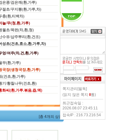
검은콩/검은깨(환,가루)
구절초/꾸지뽕(환,가루,차)
두충(환,티백차)
마늘/무(청,환,가루)
명월초/목련(차,환,청)
산수유/삽주뿌리(환,건조)
어성초(건초,효소,환,가루,차)
우엉/여주(차,건,환,가루)
율무(환,가루)
-
-
청국장(생청국장,환,가루)
칡(건초,환,가루)
황기/황칠나무(건초,환)
쪽지관리[필독]
홍화씨(환,가루.볶음,즙,액)
(읽지 않은 쪽지
0
통)
최근접속일 :
2026.08.07 23:45:11
접속IP : 216.73.216.54
[총 4개의 상품]