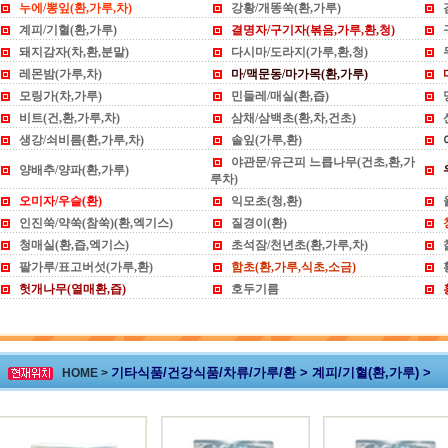
누에/뽕잎(환,가루,차)
강황/개똥쑥(환,가루)
계피/기혈(환,가루)
결명자/구기자(볶음,가루,환,청)
돼지감자(차,환,분말)
다시마/도라지(가루,환,청)
레몬밤(가루,차)
마/맥문동/마가목(환,가루)
모링가(차,가루)
민들레/매실(환,즙)
비트(건,환,가루,차)
삼채/삼백초(환,차,건초)
생강/쇠비름(환,가루,차)
솔잎(가루,환)
야관문/유근피 느릅나무(건초,환,가
양배추/양파(환,가루)
루차)
오미자/우슬(환)
익모초(청,환)
인진쑥/약쑥(참쑥)(환,엑기스)
질경이(환)
청매실(환,즙,엑기스)
초석잠/천년초(환,가루,차)
팥가루/표고버섯(가루,환)
함초(환,가루,식초,소금)
헛개나무(열매환,즙)
호두기름
기타식품/건강식품/차류/가루/환 > 계피/기혈(환,가루) >
HOME >