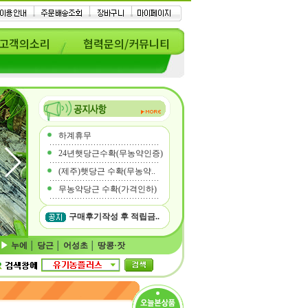
고객의소리
협력문의/커뮤니티
하계휴무
24년햇당근수확(무농약인증)
(제주)햇당근 수확(무농약..
무농약당근 수확(가격인하)
구매후기작성 후 적립금..
누에
│
당근
│
어성초
│
땅콩·잣