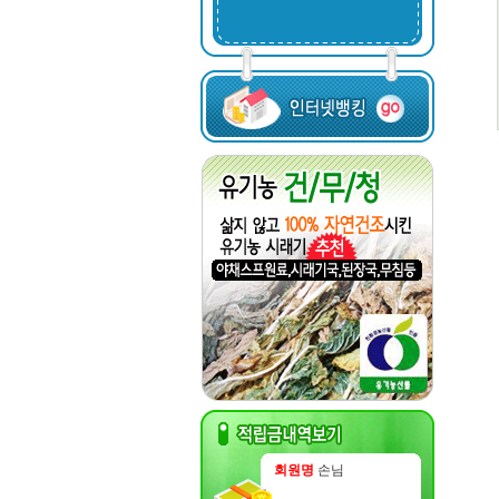
회원명
손님