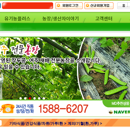
유기농플러스
농장/생산자이야기
고객센터
기타식품/건강식품/차류/가루/환 > 계피/기혈(환,가루) >