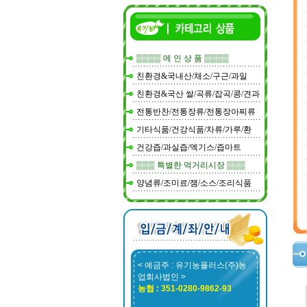
▒▒▒▒ 메 인 상 품 ▒▒▒▒
친환경&국내산/채소/구근/과일
친환경&국산 쌀/곡류/잡곡/콩/견과
전통반찬/전통장류/전통장아찌류
기타식품/건강식품/차류/가루/환
건강즙/과실즙/엑기스/즙마트
▒▒▒ 특별한 먹거리시장 ▒▒▒
양념류/조미료/잼/소스/조리식품
< 예금주 : 유기농플러스(주)농
업회사법인 >
농협 : 351-0280-9862-93