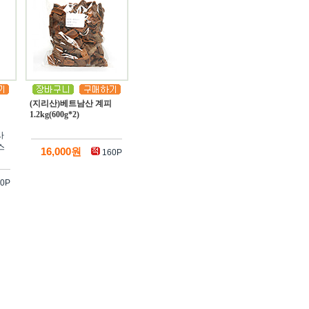
(지리산)베트남산 계피
1.2kg(600g*2)
사
스
16,000원
160P
0P