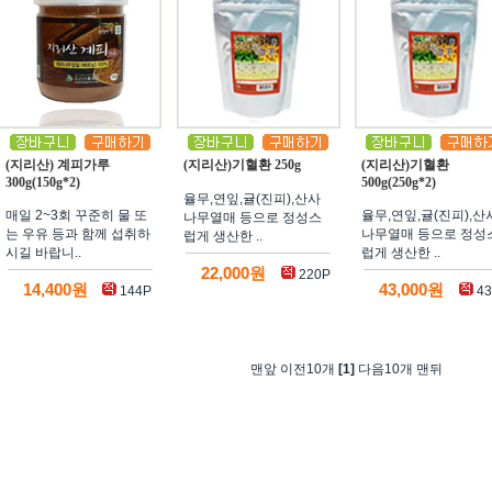
(지리산) 계피가루
(지리산)기혈환 250g
(지리산)기혈환
300g(150g*2)
500g(250g*2)
율무,연잎,귤(진피),산사
매일 2~3회 꾸준히 물 또
율무,연잎,귤(진피),산
나무열매 등으로 정성스
는 우유 등과 함께 섭취하
나무열매 등으로 정성
럽게 생산한 ..
시길 바랍니..
럽게 생산한 ..
22,000원
220P
14,400원
43,000원
144P
43
맨앞 이전10개
[1]
다음10개 맨뒤