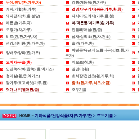
누에/뽕잎(환,가루,차)
강황/개똥쑥(환,가루)
계피/기혈(환,가루)
결명자/구기자(볶음,가루,환,청)
돼지감자(차,환,분말)
다시마/도라지(가루,환,청)
레몬밤(가루,차)
마/맥문동/마가목(환,가루)
모링가(차,가루)
민들레/매실(환,즙)
비트(건,환,가루,차)
삼채/삼백초(환,차,건초)
생강/쇠비름(환,가루,차)
솔잎(가루,환)
야관문/유근피 느릅나무(건초,환,가
양배추/양파(환,가루)
루차)
오미자/우슬(환)
익모초(청,환)
인진쑥/약쑥(참쑥)(환,엑기스)
질경이(환)
청매실(환,즙,엑기스)
초석잠/천년초(환,가루,차)
팥가루/표고버섯(가루,환)
함초(환,가루,식초,소금)
헛개나무(열매환,즙)
호두기름
기타식품/건강식품/차류/가루/환 > 호두기름 >
HOME >