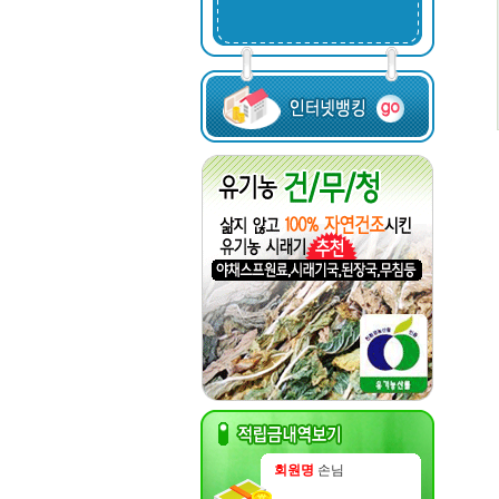
회원명
손님