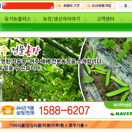
유기농플러스
농장/생산자이야기
고객센터
기타식품/건강식품/차류/가루/환 > 호두기름 >