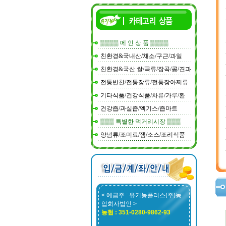
▒▒▒▒ 메 인 상 품 ▒▒▒▒
친환경&국내산/채소/구근/과일
친환경&국산 쌀/곡류/잡곡/콩/견과
전통반찬/전통장류/전통장아찌류
기타식품/건강식품/차류/가루/환
건강즙/과실즙/엑기스/즙마트
▒▒▒ 특별한 먹거리시장 ▒▒▒
양념류/조미료/잼/소스/조리식품
< 예금주 : 유기농플러스(주)농
업회사법인 >
농협 : 351-0280-9862-93