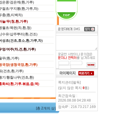
검은콩/검은깨(환,가루)
구절초/꾸지뽕(환,가루,차)
두충(환,티백차)
마늘/무(청,환,가루)
명월초/목련(차,환,청)
산수유/삽주뿌리(환,건조)
어성초(건초,효소,환,가루,차)
우엉/여주(차,건,환,가루)
율무(환,가루)
-
-
청국장(생청국장,환,가루)
칡(건초,환,가루)
황기/황칠나무(건초,환)
쪽지관리[필독]
홍화씨(환,가루.볶음,즙,액)
(읽지 않은 쪽지
0
통)
최근접속일 :
2026.08.08 04:28:48
접속IP : 216.73.217.169
[총 2개의 상품]