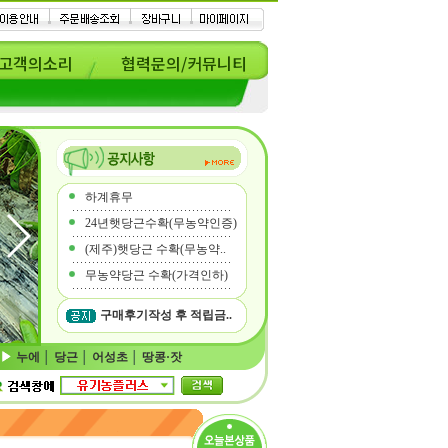
고객의소리
협력문의/커뮤니티
하계휴무
24년햇당근수확(무농약인증)
(제주)햇당근 수확(무농약..
무농약당근 수확(가격인하)
구매후기작성 후 적립금..
누에
│
당근
│
어성초
│
땅콩·잣