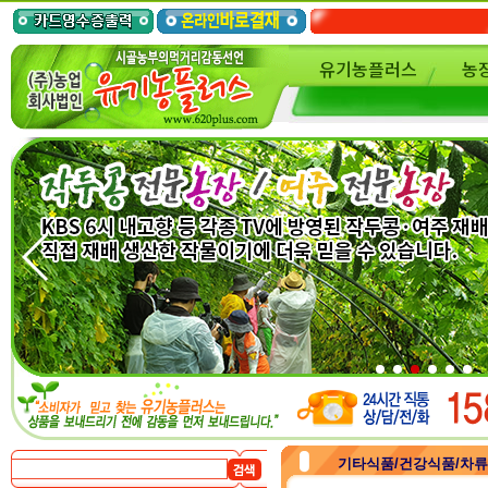
유기농플러스
농
기타식품/건강식품/차류/가