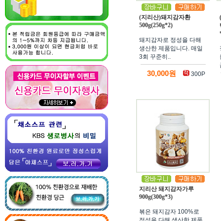
(지리산)돼지감자환
500g(250g*2)
돼지감자로 정성을 다해
생산한 제품입니다. 매일
3회 꾸준히..
30,000원
300P
지리산 돼지감자가루
900g(300g*3)
볶은 돼지감자 100%로
정성을 다해 생산한 제품