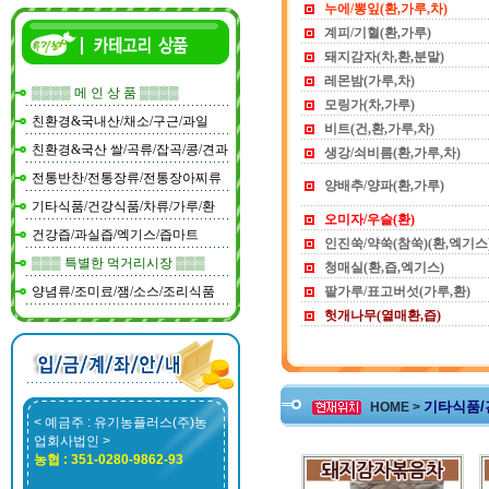
누에/뽕잎(환,가루,차)
계피/기혈(환,가루)
돼지감자(차,환,분말)
레몬밤(가루,차)
▒▒▒▒ 메 인 상 품 ▒▒▒▒
모링가(차,가루)
친환경&국내산/채소/구근/과일
비트(건,환,가루,차)
친환경&국산 쌀/곡류/잡곡/콩/견과
생강/쇠비름(환,가루,차)
전통반찬/전통장류/전통장아찌류
양배추/양파(환,가루)
기타식품/건강식품/차류/가루/환
오미자/우슬(환)
건강즙/과실즙/엑기스/즙마트
인진쑥/약쑥(참쑥)(환,엑기스
▒▒▒ 특별한 먹거리시장 ▒▒▒
청매실(환,즙,엑기스)
양념류/조미료/잼/소스/조리식품
팥가루/표고버섯(가루,환)
헛개나무(열매환,즙)
기타식품/건
HOME >
< 예금주 : 유기농플러스(주)농
업회사법인 >
농협 : 351-0280-9862-93