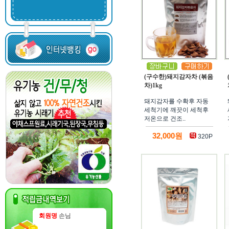
(구수한)돼지감자차 (볶음
차)1kg
돼지감자를 수확후 자동
세척기에 깨끗이 세척후
저온으로 건조..
32,000원
320P
회원명
손님