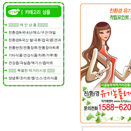
▒▒▒▒ 메 인 상 품 ▒▒▒▒
친환경&국내산/채소/구근/과일
친환경&국산 쌀/곡류/잡곡/콩/견과
전통반찬/전통장류/전통장아찌류
기타식품/건강식품/차류/가루/환
건강즙/과실즙/엑기스/즙마트
▒▒▒ 특별한 먹거리시장 ▒▒▒
양념류/조미료/잼/소스/조리식품