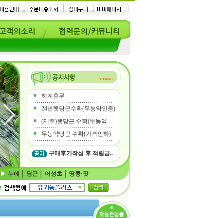
고객의소리
협력문의/커뮤니티
하계휴무
24년햇당근수확(무농약인증)
(제주)햇당근 수확(무농약..
무농약당근 수확(가격인하)
구매후기작성 후 적립금..
누에
│
당근
│
어성초
│
땅콩·잣