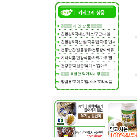
▒▒▒▒ 메 인 상 품 ▒▒▒▒
친환경&국내산/채소/구근/과일
친환경&국산 쌀/곡류/잡곡/콩/견과
전통반찬/전통장류/전통장아찌류
기타식품/건강식품/차류/가루/환
건강즙/과실즙/엑기스/즙마트
▒▒▒ 특별한 먹거리시장 ▒▒▒
양념류/조미료/잼/소스/조리식품