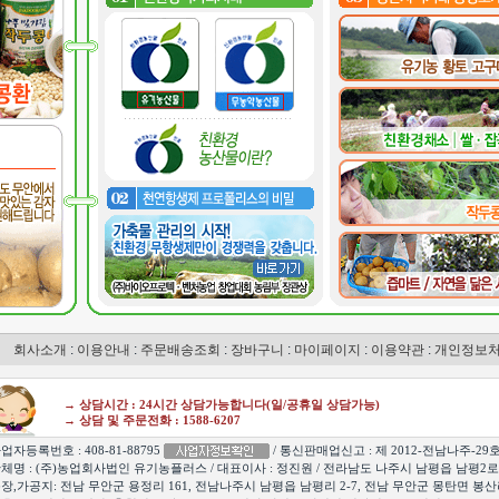
회사소개
:
이용안내
:
주문배송조회
:
장바구니
:
마이페이지
:
이용약관
:
개인정보
→ 상담시간 : 24시간 상담가능합니다(일/공휴일 상담가능)
→ 상담 및 주문전화 : 1588-6207
업자등록번호 : 408-81-88795
/ 통신판매업신고 : 제 2012-전남나주-29
체명 : (주)농업회사법인 유기농플러스 / 대표이사 : 정진원 / 전라남도 나주시 남평읍 남평2로 3
장,가공지: 전남 무안군 용정리 161, 전남나주시 남평읍 남평리 2-7, 전남 무안군 몽탄면 봉