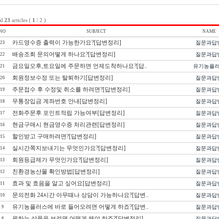
al
23
articles (
1
/ 2 )
NO
SUBJECT
NAME
카드영수증 출력이 가능한가요?[답변정리]
질문과답
23
배송조회 문의어떻게 하나요?[답변정리]
질문과답
22
금요일오후,토요일에 주문하면 언제도착하나요?[답..
유기농플
21
회원정보수정 또는 탈퇴하기[답변정리]
질문과답
20
주문접수 후 수정및 취소를 하려면?[답변정리]
질문과답
19
무통장입금 계좌번호 안내[답변정리]
질문과답
18
전화주문후 포인트적립 가능여부[답변정리]
질문과답
17
현금구매시 현금영수증 처리관련[답변정리]
질문과답
16
할인받고 구매하려면?[답변정리]
질문과답
15
실시간쪽지보내기는 무엇인가요?[답변정리]
질문과답
14
회원등급제가 무엇인가요?[답변정리]
질문과답
13
친환경농산물 확인방법[답변정리]
질문과답
12
효과 및 효음을 알고 싶어요[답변정리]
질문과답
11
문의전화 24시간 아무때나 상담이 가능하나요?[답변..
질문과답
10
유기농플러스에 바로 들어오려면 어떻게 하죠?[답변..
질문과답
9
원하는 상품을 보려면 어떻게 해야 하죠?[답변정리]
질문과답
8