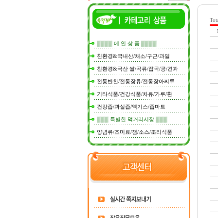
Tot
▒▒▒▒ 메 인 상 품 ▒▒▒▒
친환경&국내산/채소/구근/과일
친환경&국산 쌀/곡류/잡곡/콩/견과
전통반찬/전통장류/전통장아찌류
기타식품/건강식품/차류/가루/환
건강즙/과실즙/엑기스/즙마트
▒▒▒ 특별한 먹거리시장 ▒▒▒
양념류/조미료/잼/소스/조리식품