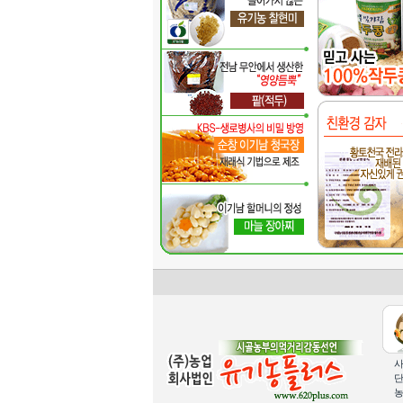
사
단
농