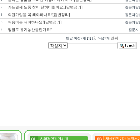
카드결제 도중 창이 닫혀버렸어요..[답변정리]
질문과답
7
회원가입을 꼭 해야하나요?[답변정리]
질문과답
6
배송비는 내야하나요?[답변정리]
질문과답
5
정말로 유기농산물인가요?
질문자
4
2
맨뒤
맨앞 이전7개
[1]
[
] 다음7개