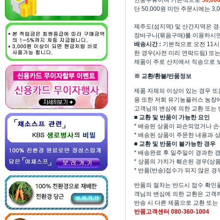
연중무휴이며 기본적으로
50,0
단 50,000원 미만 주문시에는 3
제주도(섬지역) 및 산간지역은 경
장바구니(묶음구매)를 이용하시면
배송시간 :
기본적으로 오전 11시 
한 경우(사전 미리 연락드림) 또
제품이 주로 산지에서 직송으로 
※ 교환/환불/반품정보
제품 자체의 이상이 있는 경우 또
용 또한 저희 유기농플러스 농장
고객님의 변심에 의한 교환 또는
■ 교환 및 반품이 가능한 요인
* 배송된 상품이 파손되었거나 
* 배송된 상품이 주문한 내용과 
■ 교환 및 반품이 불가능한 경우
* 배송완료 후 일주일이 경과한 
* 상품의 가치가 훼손된 경우(상
* 반품(반송)접수가 되지 않은 경
반품의 절차는 반드시 접수 확인을
객님의 변심에 의한 교환은 고객
반송 시 다른 제품으로 교환 또는
반품고객센터 080-360-1004