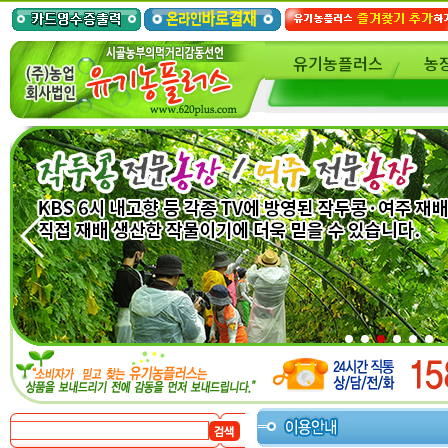
유기농플러스
농