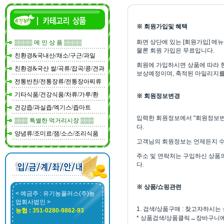
※ 회원가입및 혜택
화면 상단에 있는 [회원가입] 메뉴
▒▒▒▒ 메 인 상 품 ▒▒▒▒
물론 회원 가입은 무료입니다.
친환경&국내산/채소/구근/과일
회원에 가입하시면 상품에 따라 
친환경&국산 쌀/곡류/잡곡/콩/견과
보상예정이며, 축적된 마일리지를
전통반찬/전통장류/전통장아찌류
기타식품/건강식품/차류/가루/환
※ 회원정보변경
건강즙/과실즙/엑기스/즙마트
입력한 회원정보에서 "회원정보변경"
▒▒▒ 특별한 먹거리시장 ▒▒▒
다.
양념류/조미료/잼/소스/조리식품
고객님의 회원정보는 언제든지 수
주소 및 연락처는 구입하신 상품의
다.
※ 상품/쇼핑관련
< 예금주 : 유기농플러스(주)농
업회사법인 >
1. 검색/상품구매 : 찾고자하시
농협 : 351-0280-9862-93
* 상품검색/상품클릭→장바구니