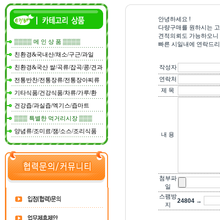
안녕하세요 !
다량구매를 원하시는 고
견적의뢰도 가능하오니 
▒▒▒▒ 메 인 상 품 ▒▒▒▒
빠른 시일내에 연락드리
친환경&국내산/채소/구근/과일
친환경&국산 쌀/곡류/잡곡/콩/견과
작성자
연락처
전통반찬/전통장류/전통장아찌류
제 목
기타식품/건강식품/차류/가루/환
건강즙/과실즙/엑기스/즙마트
▒▒▒ 특별한 먹거리시장 ▒▒▒
양념류/조미료/잼/소스/조리식품
내 용
첨부파
일
스팸방
24804
→
지