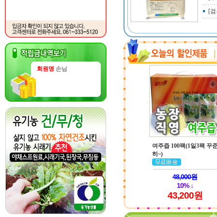
[
회원명
손님
여주즙 100팩(1일3팩 꾸
히~)
48,000원
10% ↓
43,200원