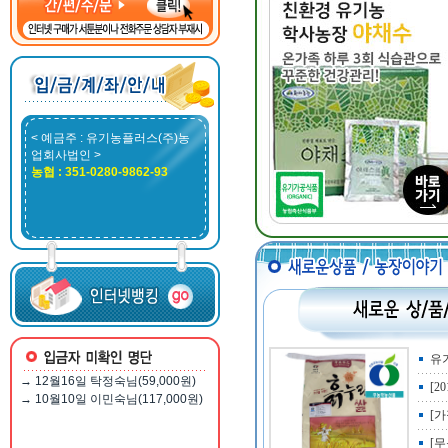
< 예금주 : 유기농플러스(주)농
업회사법인 >
농협 : 351-0280-9862-93
유
[2
[
[무