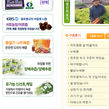
작두콩환 잘 먹을게요
누에환
첫주문 하고 꾸준히 먹었습..
재구매합니다.
웰빙누에환
작두콩엑기스 첫 구입이네요
잘 받았습니다
상한거 단 한개뿐
크기가 넘. 크네요
야채스프 애호가