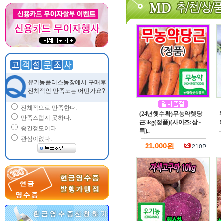
유기농플러스농장에서 구매후
전체적인 만족도는 어떤가요?
전체적으로 만족한다.
(24년햇수확)무농약햇당
만족스럽지 못하다.
근3kg(정품)(사이즈:상~
중간정도이다.
.
특)..
관심이없다.
21,000원
210P