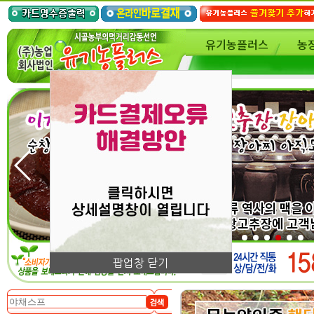
유기농플러스
농
팝업창 닫기