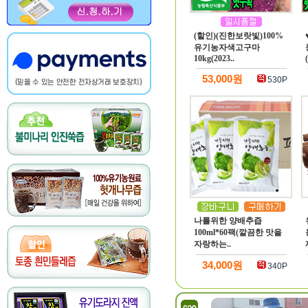
(할인)(진한보랏빛)100%
유기농자색고구마
10kg(2023..
(
53,000원
530P
나를위한 양배추즙
100ml*60팩(깔끔한 맛을
자랑하는..
34,000원
340P