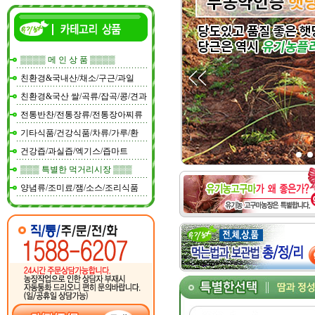
▒▒▒▒ 메 인 상 품 ▒▒▒▒
친환경&국내산/채소/구근/과일
친환경&국산 쌀/곡류/잡곡/콩/견과
전통반찬/전통장류/전통장아찌류
기타식품/건강식품/차류/가루/환
건강즙/과실즙/엑기스/즙마트
▒▒▒ 특별한 먹거리시장 ▒▒▒
양념류/조미료/잼/소스/조리식품